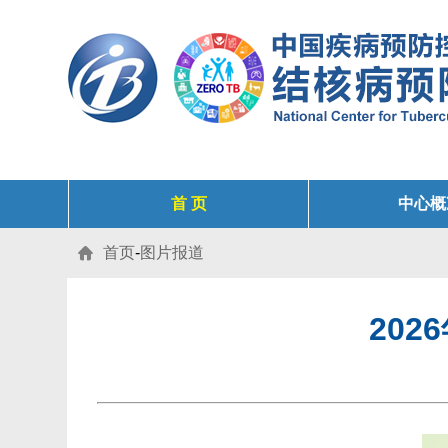
首 页
中心概
首页
-
图片报道

20