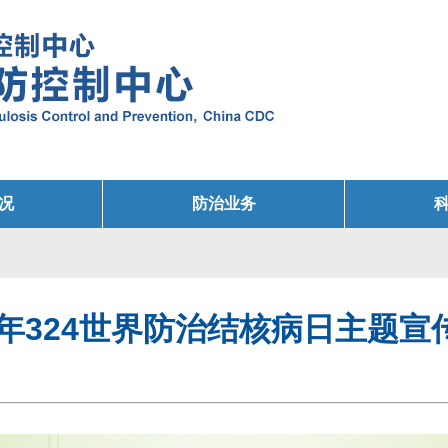
况
防治业务
26年324世界防治结核病日主题宣